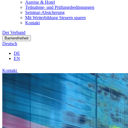
Anreise & Hotel
Teilnahme- und Prüfungsbedingungen
Seminar-Absicherung
Mit Weiterbildung Steuern sparen
Kontakt
Der Verband
Barrierefreiheit
Deutsch
DE
EN
Kontakt