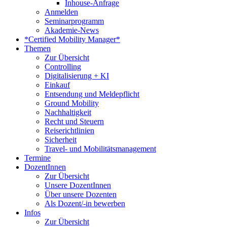
Inhouse-Anfrage
Anmelden
Seminarprogramm
Akademie-News
*Certified Mobility Manager*
Themen
Zur Übersicht
Controlling
Digitalisierung + KI
Einkauf
Entsendung und Meldepflicht
Ground Mobility
Nachhaltigkeit
Recht und Steuern
Reiserichtlinien
Sicherheit
Travel- und Mobilitätsmanagement
Termine
DozentInnen
Zur Übersicht
Unsere DozentInnen
Über unsere Dozenten
Als Dozent/-in bewerben
Infos
Zur Übersicht