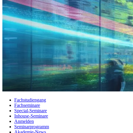
Fachstudiengang
Fachseminare
Special-Seminare
Inhouse-Seminare
Anmelden
Seminarprogramm
Akademie-News