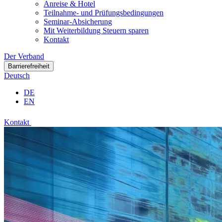
Anreise & Hotel
Teilnahme- und Prüfungsbedingungen
Seminar-Absicherung
Mit Weiterbildung Steuern sparen
Kontakt
Der Verband
Barrierefreiheit
Deutsch
DE
EN
Kontakt