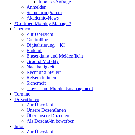
Inhouse-Anfrage
Anmelden
Seminarprogramm
Akademie-News
*Certified Mobility Manager*
Themen
Zur Übersicht
Controlling
Digitalisierung + KI
Einkauf
Entsendung und Meldepflicht
Ground Mobility
Nachhaltigkeit
Recht und Steuern
Reiserichtlinien
Sicherheit
Travel- und Mobilitätsmanagement
Termine
DozentInnen
Zur Übersicht
Unsere DozentInnen
Über unsere Dozenten
Als Dozent/-in bewerben
Infos
Zur Übersicht