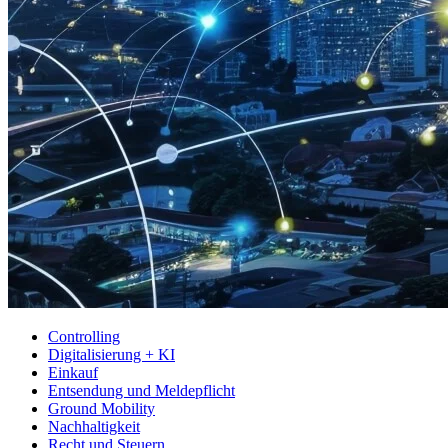
Controlling
Digitalisierung + KI
Einkauf
Entsendung und Meldepflicht
Ground Mobility
Nachhaltigkeit
Recht und Steuern