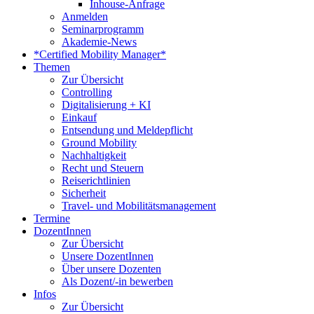
Inhouse-Anfrage
Anmelden
Seminarprogramm
Akademie-News
*Certified Mobility Manager*
Themen
Zur Übersicht
Controlling
Digitalisierung + KI
Einkauf
Entsendung und Meldepflicht
Ground Mobility
Nachhaltigkeit
Recht und Steuern
Reiserichtlinien
Sicherheit
Travel- und Mobilitätsmanagement
Termine
DozentInnen
Zur Übersicht
Unsere DozentInnen
Über unsere Dozenten
Als Dozent/-in bewerben
Infos
Zur Übersicht