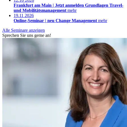
12.10
2026
Frankfurt am Main |
Jetzt anmelden
Grundlagen Travel-
und Mobilitätsmanagement
mehr
19.11
2026
Online-Seminar |
neu
Change Management
mehr
Alle Seminare anzeigen
Sprechen Sie uns gerne an!