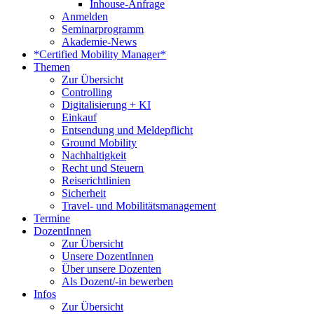
Inhouse-Anfrage
Anmelden
Seminarprogramm
Akademie-News
*Certified Mobility Manager*
Themen
Zur Übersicht
Controlling
Digitalisierung + KI
Einkauf
Entsendung und Meldepflicht
Ground Mobility
Nachhaltigkeit
Recht und Steuern
Reiserichtlinien
Sicherheit
Travel- und Mobilitätsmanagement
Termine
DozentInnen
Zur Übersicht
Unsere DozentInnen
Über unsere Dozenten
Als Dozent/-in bewerben
Infos
Zur Übersicht