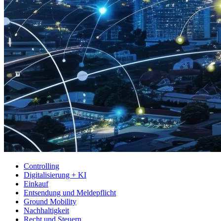
Controlling
Digitalisierung + KI
Einkauf
Entsendung und Meldepflicht
Ground Mobility
Nachhaltigkeit
Recht und Steuern