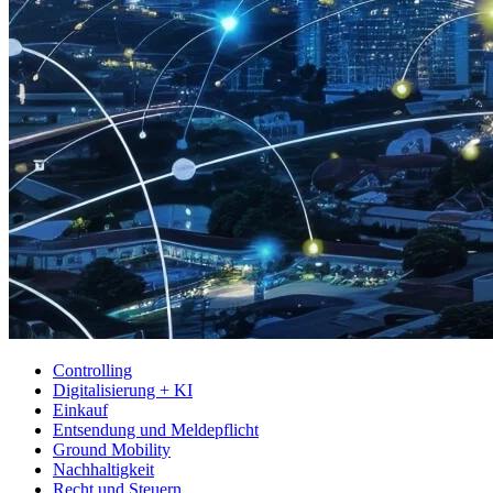
Controlling
Digitalisierung + KI
Einkauf
Entsendung und Meldepflicht
Ground Mobility
Nachhaltigkeit
Recht und Steuern