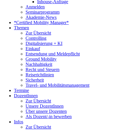
Inhouse-Anfrage
Anmelden
Seminarprogramm
Akademie-News
*Certified Mobility Manager*
Themen
Zur Übersicht
Controlling
Digitalisierung + KI
Einkauf
Entsendung und Meldepflicht
Ground Mobility
Nachhaltigkeit
Recht und Steuern
Reiserichtlinien
Sicherheit
Travel- und Mobilitätsmanagement
Termine
DozentInnen
Zur Übersicht
Unsere DozentInnen
Über unsere Dozenten
Als Dozent/-in bewerben
Infos
Zur Übersicht