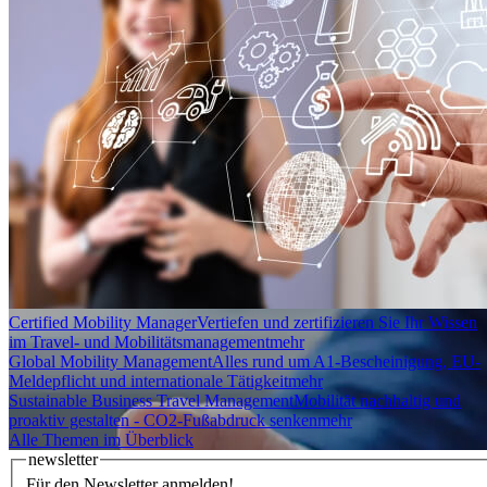
Certified Mobility Manager
Vertiefen und zertifizieren Sie Ihr Wissen
im Travel- und Mobilitätsmanagement
mehr
Global Mobility Management
Alles rund um A1-Bescheinigung, EU-
Meldepflicht und internationale Tätigkeit
mehr
Sustainable Business Travel Management
Mobilität nachhaltig und
proaktiv gestalten - CO2-Fußabdruck senken
mehr
Alle Themen im Überblick
newsletter
Für den Newsletter anmelden!