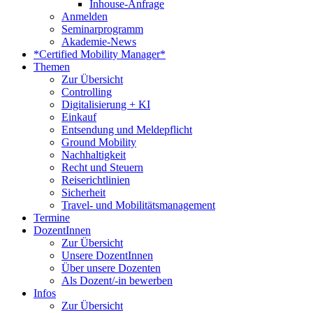
Inhouse-Anfrage
Anmelden
Seminarprogramm
Akademie-News
*Certified Mobility Manager*
Themen
Zur Übersicht
Controlling
Digitalisierung + KI
Einkauf
Entsendung und Meldepflicht
Ground Mobility
Nachhaltigkeit
Recht und Steuern
Reiserichtlinien
Sicherheit
Travel- und Mobilitätsmanagement
Termine
DozentInnen
Zur Übersicht
Unsere DozentInnen
Über unsere Dozenten
Als Dozent/-in bewerben
Infos
Zur Übersicht