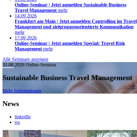
Online-Seminar |
Jetzt anmelden
Sustainable Business
Travel Management
mehr
14.09
2026
Frankfurt am Main |
Jetzt anmelden
Controlling im Travel
Management und zielgruppenorientierte Kommunikation
mehr
17.09
2026
Online-Seminar |
Jetzt anmelden
Special: Travel Risk
Management
mehr
Alle Seminare anzeigen
31.08
2026
Online-Seminar
Sustainable Business Travel Management
Mehr Informationen
News
linkedIn
rss