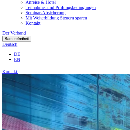
Anreise & Hotel
Teilnahme- und Prüfungsbedingungen
Seminar-Absicherung
Mit Weiterbildung Steuern sparen
Kontakt
Der Verband
Barrierefreiheit
Deutsch
DE
EN
Kontakt