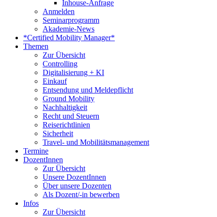
Inhouse-Anfrage
Anmelden
Seminarprogramm
Akademie-News
*Certified Mobility Manager*
Themen
Zur Übersicht
Controlling
Digitalisierung + KI
Einkauf
Entsendung und Meldepflicht
Ground Mobility
Nachhaltigkeit
Recht und Steuern
Reiserichtlinien
Sicherheit
Travel- und Mobilitätsmanagement
Termine
DozentInnen
Zur Übersicht
Unsere DozentInnen
Über unsere Dozenten
Als Dozent/-in bewerben
Infos
Zur Übersicht