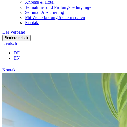
Anreise & Hotel
Teilnahme- und Prüfungsbedingungen
Seminar-Absicherung
Mit Weiterbildung Steuern sparen
Kontakt
Der Verband
Barrierefreiheit
Deutsch
DE
EN
Kontakt