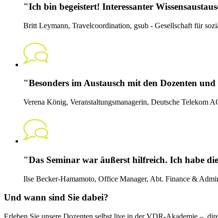
"Ich bin begeistert! Interessanter Wissensaustausc
Britt Leymann, Travelcoordination, gsub - Gesellschaft für s
"Besonders im Austausch mit den Dozenten und 
Verena König, Veranstaltungsmanagerin, Deutsche Telekom A
"Das Seminar war äußerst hilfreich. Ich habe die
Ilse Becker-Hamamoto, Office Manager, Abt. Finance & Admin
Und wann sind Sie dabei?
Erleben Sie unsere Dozenten selbst live in der VDR-Akademie – direk