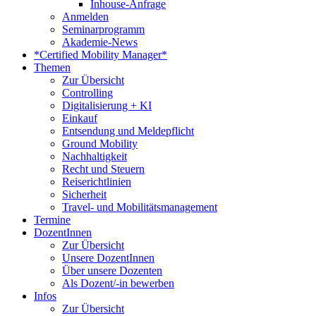
Inhouse-Anfrage
Anmelden
Seminarprogramm
Akademie-News
*Certified Mobility Manager*
Themen
Zur Übersicht
Controlling
Digitalisierung + KI
Einkauf
Entsendung und Meldepflicht
Ground Mobility
Nachhaltigkeit
Recht und Steuern
Reiserichtlinien
Sicherheit
Travel- und Mobilitätsmanagement
Termine
DozentInnen
Zur Übersicht
Unsere DozentInnen
Über unsere Dozenten
Als Dozent/-in bewerben
Infos
Zur Übersicht