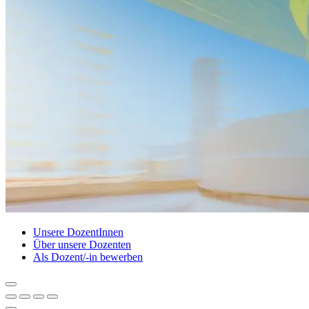
Unsere DozentInnen
Über unsere Dozenten
Als Dozent/-in bewerben