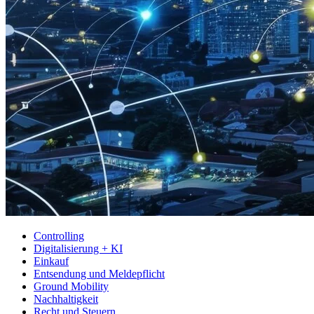
Controlling
Digitalisierung + KI
Einkauf
Entsendung und Meldepflicht
Ground Mobility
Nachhaltigkeit
Recht und Steuern