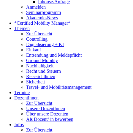
Inhouse-Anfrage
Anmelden
Seminarprogramm
Akademie-News
*Certified Mobility Manager*
Themen
Zur Übersicht
Controlling
Digitalisierung + KI
Einkauf
Entsendung und Meldepflicht
Ground Mobility
Nachhaltigkeit
Recht und Steuern
Reiserichtlinien
Sicherheit
Travel- und Mobilitätsmanagement
Termine
DozentInnen
Zur Übersicht
Unsere DozentInnen
Über unsere Dozenten
Als Dozent/-in bewerben
Infos
Zur Übersicht