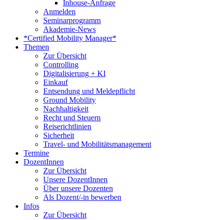
Inhouse-Anfrage
Anmelden
Seminarprogramm
Akademie-News
*Certified Mobility Manager*
Themen
Zur Übersicht
Controlling
Digitalisierung + KI
Einkauf
Entsendung und Meldepflicht
Ground Mobility
Nachhaltigkeit
Recht und Steuern
Reiserichtlinien
Sicherheit
Travel- und Mobilitätsmanagement
Termine
DozentInnen
Zur Übersicht
Unsere DozentInnen
Über unsere Dozenten
Als Dozent/-in bewerben
Infos
Zur Übersicht