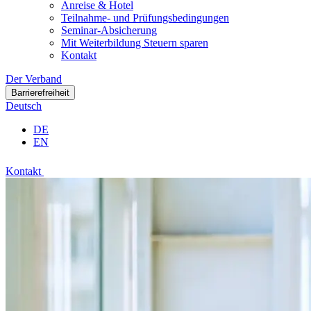
Anreise & Hotel
Teilnahme- und Prüfungsbedingungen
Seminar-Absicherung
Mit Weiterbildung Steuern sparen
Kontakt
Der Verband
Barrierefreiheit
Deutsch
DE
EN
Kontakt