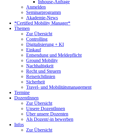
Inhouse-Anfrage
Anmelden
Seminarprogramm
Akademie-News
*Certified Mobility Manager*
Themen
Zur Übersicht
Controlling
Digitalisierung + KI
Einkauf
Entsendung und Meldepflicht
Ground Mobility
Nachhaltigkeit
Recht und Steuern
Reiserichtlinien
Sicherheit
Travel- und Mobilitätsmanagement
Termine
DozentInnen
Zur Übersicht
Unsere DozentInnen
Über unsere Dozenten
Als Dozent/-in bewerben
Infos
Zur Übersicht