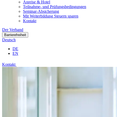
Anreise & Hotel
Teilnahme- und Prüfungsbedingungen
Seminar-Absicherung
Mit Weiterbildung Steuern sparen
Kontakt
Der Verband
Barrierefreiheit
Deutsch
DE
EN
Kontakt