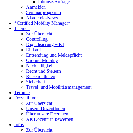
Inhouse-Anfrage
Anmelden
Seminarprogramm
Akademie-News
*Certified Mobility Manager*
Themen
Zur Übersicht
Controlling
Digitalisierung + KI
Einkauf
Entsendung und Meldepflicht
Ground Mobility
Nachhaltigkeit
Recht und Steuern
Reiserichtlinien
Sicherheit
Travel- und Mobilitätsmanagement
Termine
DozentInnen
Zur Übersicht
Unsere DozentInnen
Über unsere Dozenten
Als Dozent/-in bewerben
Infos
Zur Übersicht