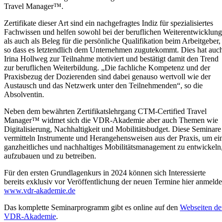
Travel Manager™.
Zertifikate dieser Art sind ein nachgefragtes Indiz für spezialisiertes
Fachwissen und helfen sowohl bei der beruflichen Weiterentwicklung
als auch als Beleg für die persönliche Qualifikation beim Arbeitgeber,
so dass es letztendlich dem Unternehmen zugutekommt. Dies hat auc
Irina Hollweg zur Teilnahme motiviert und bestätigt damit den Trend
zur beruflichen Weiterbildung. „Die fachliche Kompetenz und der
Praxisbezug der Dozierenden sind dabei genauso wertvoll wie der
Austausch und das Netzwerk unter den Teilnehmenden“, so die
Absolventin.
Neben dem bewährten Zertifikatslehrgang CTM-Certified Travel
Manager™ widmet sich die VDR-Akademie aber auch Themen wie
Digitalisierung, Nachhaltigkeit und Mobilitätsbudget. Diese Seminare
vermitteln Instrumente und Herangehensweisen aus der Praxis, um ei
ganzheitliches und nachhaltiges Mobilitätsmanagement zu entwickeln
aufzubauen und zu betreiben.
Für den ersten Grundlagenkurs in 2024 können sich Interessierte
bereits exklusiv vor Veröffentlichung der neuen Termine hier anmeld
www.vdr-akademie.de
Das komplette Seminarprogramm gibt es online auf den
Webseiten de
VDR-Akademie
.