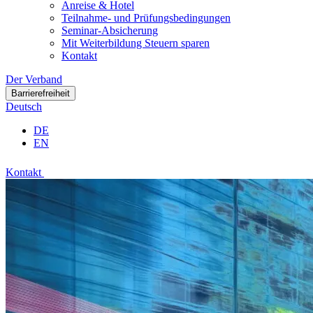
Anreise & Hotel
Teilnahme- und Prüfungsbedingungen
Seminar-Absicherung
Mit Weiterbildung Steuern sparen
Kontakt
Der Verband
Barrierefreiheit
Deutsch
DE
EN
Kontakt